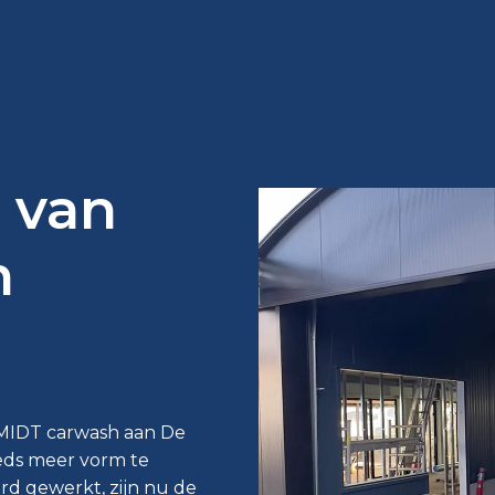
 van
n
IDT carwash aan De
eds meer vorm te
rd gewerkt, zijn nu de