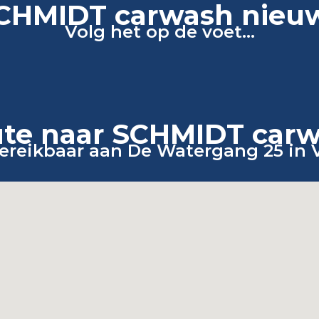
CHMIDT carwash nieu
Volg het op de voet...
te naar SCHMIDT car
bereikbaar aan De Watergang 25 in 