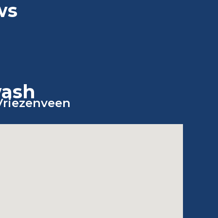
ws
wash
Vriezenveen